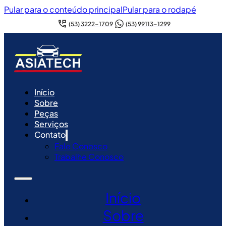
Pular para o conteúdo principal
Pular para o rodapé
(53) 3222-1709
(53) 99113-1299
Início
Sobre
Peças
Serviços
Contato
Fale Conosco
Trabalhe Conosco
Início
Sobre